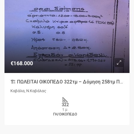
€168.000
🏗️ ΠΩΛΕΙΤΑΙ ΟΙΚΟΠΕΔΟ 322τμ – Δόμηση 258τμ ΠΕΡΙΟΧΗ ΔΕΠΟΣ ΚΑΒΑΛΑ
Καβάλα, Ν.Καβάλας
322
τ.μ.
ΓΗ/ΟΙΚΌΠΕΔΟ