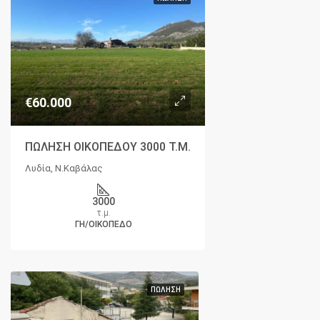
€60.000
ΠΩΛΗΣΗ ΟΙΚΟΠΕΔΟΥ 3000 Τ.Μ.
Λυδία, Ν.Καβάλας
3000
τ.μ.
ΓΗ/ΟΙΚΌΠΕΔΟ
ΠΏΛΗΣΗ