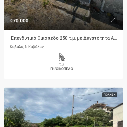
€70.000
Επενδυτικό Οικόπεδο 250 τ.μ. με Δυνατότητα Ανέγερσης έως 200 τ.μ.
Καβάλα, Ν.Καβάλας
250
τ.μ.
ΓΗ/ΟΙΚΌΠΕΔΟ
ΠΏΛΗΣΗ