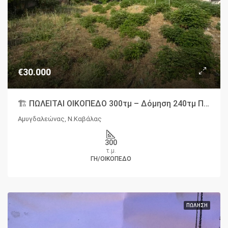
€30.000
🏗️ ΠΩΛΕΙΤΑΙ ΟΙΚΟΠΕΔΟ 300τμ – Δόμηση 240τμ ΠΕΡΙΟΧΗ ΑΜΥΓΔΑΛΕΩΝΑΣ ΚΑΒΑΛΑ
Αμυγδαλεώνας, Ν.Καβάλας
300
τ.μ.
ΓΗ/ΟΙΚΌΠΕΔΟ
ΠΏΛΗΣΗ